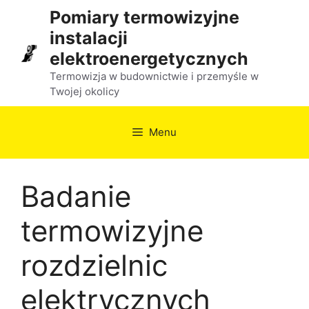
Przejdź
Pomiary termowizyjne
do
instalacji
treści
elektroenergetycznych
Termowizja w budownictwie i przemyśle w
Twojej okolicy
Menu
Badanie
termowizyjne
rozdzielnic
elektrycznych