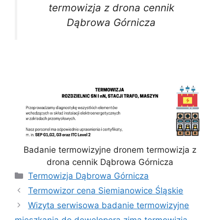
termowizja z drona cennik
Dąbrowa Górnicza
Badanie termowizyjne dronem termowizja z
drona cennik Dąbrowa Górnicza
Kategorie
Termowizja Dąbrowa Górnicza
Termowizor cena Siemianowice Śląskie
Wizyta serwisowa badanie termowizyjne
mieszkania do dewelopera zimą termowizja