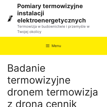
Przejdź
Pomiary termowizyjne
do
instalacji
treści
elektroenergetycznych
Termowizja w budownictwie i przemyśle w
Twojej okolicy
Menu
Badanie
termowizyjne
dronem termowizja
z drona cennik