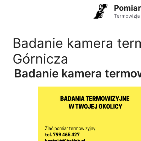
Przejdź
Pomiar
do
Termowizja 
treści
Badanie kamera ter
Górnicza
Badanie kamera termo