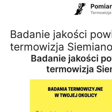
Przejdź
Pomiar
do
Termowizja 
treści
Badanie jakości pow
termowizja Siemiano
Badanie jakości p
termowizja Sie