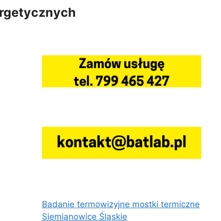
ergetycznych
Badanie termowizyjne mostki termiczne
Siemianowice Śląskie