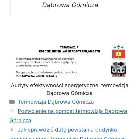
Dąbrowa Górnicza
Audyty efektywności energetycznej termowizja
Dąbrowa Górnicza
Kategorie
Termowizja Dąbrowa Górnicza
Pozwolenie na pomost termowizja Dąbrowa
Górnicza
Jak sprawdzić datę powstania budynku
kamienicy mapy termowizja Dąbrowa Górnicza